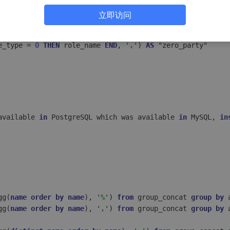
to_string的组合。
立即访问
e_type = 
0
THEN
 role_name 
END
, 
','
) 
AS
available 
in
 PostgreSQL which was available 
in
 MySQL, 
in
gg(
name
order
by
name
), 
'%'
) 
from
 group_concat 
group
by
gg(
name
order
by
name
), 
','
) 
from
 group_concat 
group
by
 