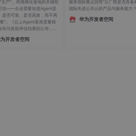
向"生产"。而规模化落地的关键前
服务指标重点回答“云厂商是否具备
可信——企业需要知道Agent是
国际先进公共云的产品与服务能力
、是否可靠、是否高效，而不再
华为开发者空间
看"。《云上Agent基准度量模
发布与首批评估结果的公布，标
Agent产业正式迈入"有标可
华为开发者空间
可量"的新阶段。OfficeAce 首
重要级评估，既是对自身Agent
力的验证，更是对行业的一份承
让每一个运