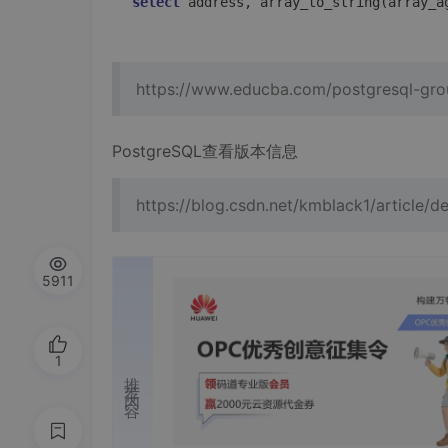
select
 address, array_to_string(array_a
https://www.educba.com/postgresql-gro
PostgreSQL查看版本信息
https://blog.csdn.net/kmblack1/article/d
5911
1
推荐内容