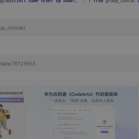
gg(
distinct
name
order
by
name
), 
','
) 
from
 group_concat 
up_concat/
etails/78721653