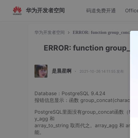
华为开发者空间
码道免费开通
Offic
华为开发者空间
ERROR: function group_concat(char
ERROR: function group_co
是晨星啊
·
2021-10-26 14:11:55 发布
Database：PostgreSQL 9.4.24
报错信息显示：函数 group_concat(charact
PostgreSQL里面没有group_concat函数
y_agg 和
array_to_string 取而代之。array_agg 和
能。