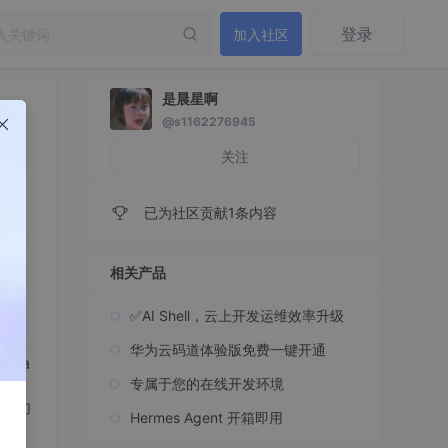
登录
加入社区
是晨星啊
@s1162276945
t
关注
已为社区贡献1条内容
相关产品
✅AI Shell，云上开发运维效率升级
华为云码道体验版免费一键开通
rra
专属于您的在线开发环境
t这一功
Hermes Agent 开箱即用