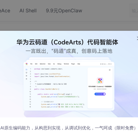
eAce
AI Shell
9.9元OpenClaw
acter varying) does not exist
ncat(character varying) does not exis
er varying) 不存在，通过查资料发现。
（MySQL里面有—），为了使用group_concat这一功能，我们可以用a
 array_to_string同样可以用于其他数据库，用于达到group_conca
AI原生编码能力，从构思到实现，从调试到优化，一气呵成（限时免费）