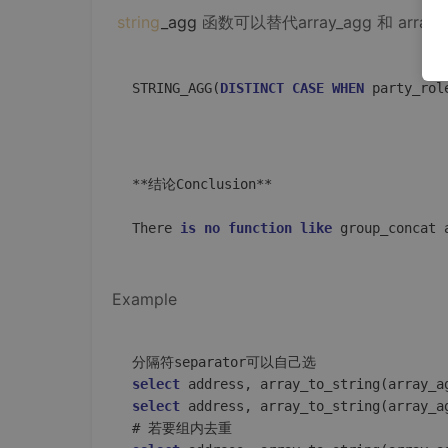
string
_agg
函数可以替代array_agg 和 array_
STRING_AGG(
DISTINCT
CASE
WHEN
 party_rol
**结论Conclusion**

There 
is
no
function
like
 group_concat 
Example
select
 address, array_to_string(array_a
select
 address, array_to_string(array_a