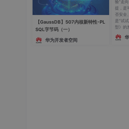
验"走
提，是
否安全
是"试试
【GaussDB】507内核新特性-PL
型》的
SQL字节码（一）
志着中国
华为开发者空间
依、有尺
批通过
技术实
诺——